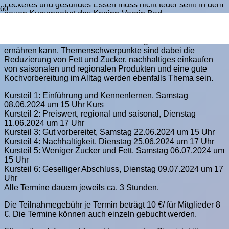
Leckeres und gesundes Essen muss nicht teuer sein! In dem
neuen Kursangebot des Kneipp-Verein Bad
Kochkurs in Idstein: Lecker und gesund Essen für kleines Geld
Schwalbach/Rheingau-Taunus e. V. bekommen die
Teilnehmer von der Kursleiterin Natascha Kallner gezeigt,
wie man sich trotz kleinem
Geldbeutel gesünder und lecker
ernähren kann. Themenschwerpunkte sind dabei die
Reduzierung von Fett und Zucker, nachhaltiges einkaufen
von saisonalen und
regionalen Produkten und eine gute
Kochvorbereitung im Alltag werden ebenfalls
Thema sein.
Kursteil 1: Einführung und Kennenlernen, Samstag
08.06.2024 um 15 Uhr Kurs
Kursteil 2: Preiswert, regional und saisonal, Dienstag
11.06.2024 um 17 Uhr
Kursteil 3: Gut vorbereitet, Samstag 22.06.2024 um 15 Uhr
Kursteil 4: Nachhaltigkeit, Dienstag 25.06.2024 um 17 Uhr
Kursteil 5: Weniger Zucker und Fett, Samstag 06.07.2024 um
15 Uhr
Kursteil 6: Geselliger Abschluss, Dienstag 09.07.2024 um 17
Uhr
Alle Termine dauern jeweils ca. 3 Stunden.
Die Teilnahmegebühr je Termin beträgt
10 €/ für Mitglieder 8
€. Die Termine können auch einzeln gebucht werden.