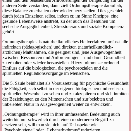
einen und den belastenden Anforderungen der Umgebung auf der
anderen Seite verstanden, dann zielt Ordnungstherapie darauf ab,
diese Balance zu erhalten oder wieder herzustellen. Dies geschieht
durch jeden Einzelnen selbst, indem er, im Sinne Kneipps, eine
gesunde Lebensweise anstrebt, zu der auch das Bemühen um
seelische Ausgeglichenheit, Stresstoleranz und soziale Kompetenz
gehört.
Ordnungstherapie als naturheilkundliches Heilverfahren umfasst alle
indirekten (pädagogischen) und direkten (naturheilkundlich-
ärztlichen) Maßnahmen, die geeignet sind, jene Ausgewogenheit
zwischen Ressourcen und Anforderungen – und damit Gesundheit –
zu erhalten oder wieder herzustellen. Hierzu nimmt sie ordnend
Einfluss auf die biologischen, die psychosozialen und die
spirituellen Regulationsvorgänge im Menschen.
Die 5. Säule beinhaltet als Voraussetzung für psychische Gesundheit
die Fähigkeit, sich selbst in der eigenen biologischen und seelisch-
spirituellen Wesenheit zu sehen und zu akzeptieren und sich inmitten
der Beziehungen zu den Mitmenschen und zur belebten und
unbelebten Natur in Ausgewogenheit weiter zu entwickeln.
„Ordnungstherapie“ wird in ihrer umfassenden Bedeutung auch
weiterhin nur schwerlich durch einen moderneren Begriff zu
ersetzen sein, will man sie nicht auf Teilaspekte wie
„Psychohygiene“ oder „Lebensrhythmus“ reduzieren.