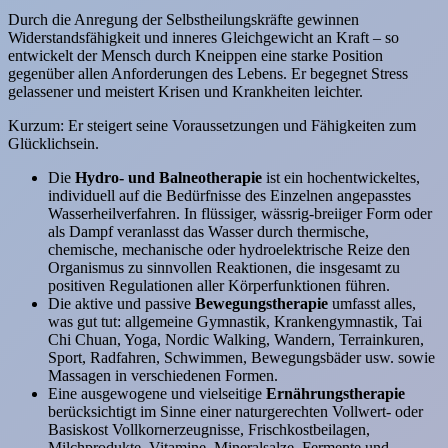
Durch die Anregung der Selbstheilungskräfte gewinnen
Widerstandsfähigkeit und inneres Gleichgewicht an Kraft – so
entwickelt der Mensch durch Kneippen eine starke Position
gegenüber allen Anforderungen des Lebens. Er begegnet Stress
gelassener und meistert Krisen und Krankheiten leichter.
Kurzum: Er steigert seine Voraussetzungen und Fähigkeiten zum
Glücklichsein.
Die
Hydro- und Balneotherapie
ist ein hochentwickeltes,
individuell auf die Bedürfnisse des Einzelnen angepasstes
Wasserheilverfahren. In flüssiger, wässrig-breiiger Form oder
als Dampf veranlasst das Wasser durch thermische,
chemische, mechanische oder hydroelektrische Reize den
Organismus zu sinnvollen Reaktionen, die insgesamt zu
positiven Regulationen aller Körperfunktionen führen.
Die aktive und passive
Bewegungstherapie
umfasst alles,
was gut tut: allgemeine Gymnastik, Krankengymnastik, Tai
Chi Chuan, Yoga, Nordic Walking, Wandern, Terrainkuren,
Sport, Radfahren, Schwimmen, Bewegungsbäder usw. sowie
Massagen in verschiedenen Formen.
Eine ausgewogene und vielseitige
Ernährungstherapie
berücksichtigt im Sinne einer naturgerechten Vollwert- oder
Basiskost Vollkornerzeugnisse, Frischkostbeilagen,
Milchprodukte, Vitamine, Mineralsalze, Fermente und