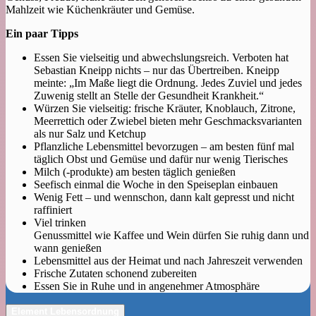
Mahlzeit wie Küchenkräuter und Gemüse.
Ein paar Tipps
Essen Sie vielseitig und abwechslungsreich. Verboten hat
Sebastian Kneipp nichts – nur das Übertreiben. Kneipp
meinte: „Im Maße liegt die Ordnung. Jedes Zuviel und jedes
Zuwenig stellt an Stelle der Gesundheit Krankheit.“
Würzen Sie vielseitig: frische Kräuter, Knoblauch, Zitrone,
Meerrettich oder Zwiebel bieten mehr Geschmacksvarianten
als nur Salz und Ketchup
Pflanzliche Lebensmittel bevorzugen – am besten fünf mal
täglich Obst und Gemüse und dafür nur wenig Tierisches
Milch (-produkte) am besten täglich genießen
Seefisch einmal die Woche in den Speiseplan einbauen
Wenig Fett – und wennschon, dann kalt gepresst und nicht
raffiniert
Viel trinken
Genussmittel wie Kaffee und Wein dürfen Sie ruhig dann und
wann genießen
Lebensmittel aus der Heimat und nach Jahreszeit verwenden
Frische Zutaten schonend zubereiten
Essen Sie in Ruhe und in angenehmer Atmosphäre
Element Lebensordnung