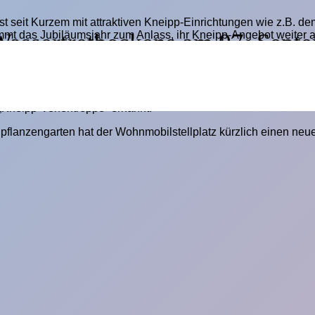
erst seit Kurzem mit attraktiven Kneipp-Einrichtungen wie z.B
Wassertretbeckens am 07. Sept
mt das Jubiläumsjahr zum Anlass, ihr Kneipp-Angebot weiter 
, Brunnenstraße 20, liegt direkt in der Nähe der Büste des Pf
 „Kneipp-Wassertretbecken“ am 07. September um 14 Uhr ei
„Kneipp-Venentreppe“ ernannt.
flanzengarten hat der Wohnmobilstellplatz kürzlich einen neue