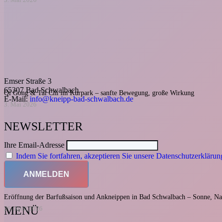
3. Mai 2026
Emser Straße 3
65307 Bad Schwalbach
Qi Gong & Tai Chi im Kurpark – sanfte Bewegung, große Wirkung
E-Mail:
info@kneipp-bad-schwalbach.de
3. Mai 2026
NEWSLETTER
Ihre Email-Adresse
Indem Sie fortfahren, akzeptieren Sie unsere Datenschutzerklärun
Eröffnung der Barfußsaison und Ankneippen in Bad Schwalbach – Sonne, Na
MENÜ
26. April 2026