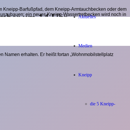
. dem Kneipp-Barfußpfad, dem Kneipp-Armtauchbecken oder dem
ember um 14 Uhr
auszubauen: ein neues Kneipp-Wassertretbecken wird noch in
Aktuelles
arrers Sebastian Kneipp, der Erfinder der kneippschen Lehre,
ngeweiht.
Medien
n Namen erhalten. Er heißt fortan „Wohnmobilstellplatz
Kneipp
die 5 Kneipp-