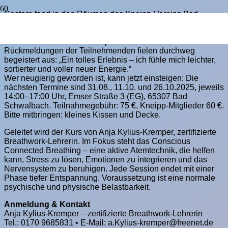
Gestern fand in den Räumen des Kneipp-Vereins Bad
„Breathwork – Atme Dich frei!“: Auftakt begeistert – nächste
Schwalbach die erste Breathwork-Session statt – drei
Termine offen für neue TeilnehmerInnen
intensive Stunden, in denen bewusste Atemtechnik, Ruhe
und innere Klarheit im Mittelpunkt standen. Die
Rückmeldungen der Teilnehmenden fielen durchweg
begeistert aus: „Ein tolles Erlebnis – ich fühle mich leichter,
sortierter und voller neuer Energie.“
Wer neugierig geworden ist, kann jetzt einsteigen: Die
nächsten Termine sind 31.08., 11.10. und 26.10.2025, jeweils
14:00–17:00 Uhr, Emser Straße 3 (EG), 65307 Bad
Schwalbach. Teilnahmegebühr: 75 €, Kneipp-Mitglieder 60 €.
Bitte mitbringen: kleines Kissen und Decke.
Geleitet wird der Kurs von Anja Kylius-Kremper, zertifizierte
Breathwork-Lehrerin. Im Fokus steht das Conscious
Connected Breathing – eine aktive Atemtechnik, die helfen
kann, Stress zu lösen, Emotionen zu integrieren und das
Nervensystem zu beruhigen. Jede Session endet mit einer
Phase tiefer Entspannung. Voraussetzung ist eine normale
psychische und physische Belastbarkeit.
Anmeldung & Kontakt
Anja Kylius-Kremper – zertifizierte Breathwork-Lehrerin
Tel.: 0170 9685831 • E-Mail:
a.Kylius-kremper@freenet.de